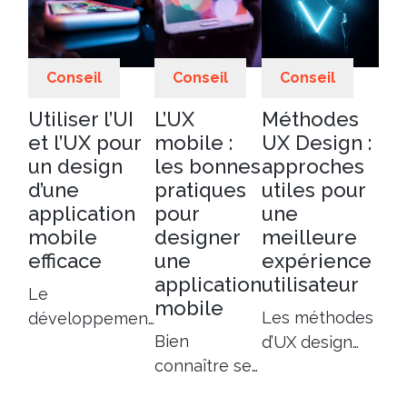
Conseil
Conseil
Conseil
Utiliser l’UI
L’UX
Méthodes
et l’UX pour
mobile :
UX Design :
un design
les bonnes
approches
d’une
pratiques
utiles pour
application
pour
une
mobile
designer
meilleure
efficace
une
expérience
application
utilisateur
Le
mobile
Les méthodes
développement
Bien
d’UX design
mobile
connaître ses
englobent les
présente des
utilisateurs
différents
défis uniques ;